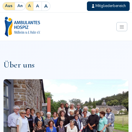
A
A
Aus
An
A
Mitgliederbereich
Zum Inhalt springen
Ambulantes Hospiz
Über uns